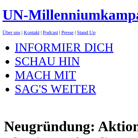
UN-Millenniumkamp
Über uns
|
Kontakt
|
Podcast
|
Presse
|
Stand Up
INFORMIER DICH
SCHAU HIN
MACH MIT
SAG'S WEITER
Neugründung: Aktion